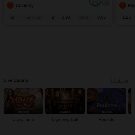
A
A
Coventry
Man
-2
Handicap
2
0.93
Odds
0.95
1.25
Live Casino
Lihat lagi
Crazy Time
Ligntning Ball
Roulette