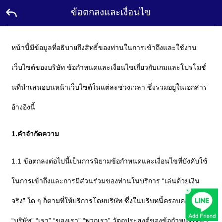
ข้อตกลงและเงื่อนไข
หน้า
หน้านี้มีข้อมูลที่อธิบายถึงสิทธิ์ของท่านในการเข้าถึงและใช้งาน
แรก
เว็บไซต์ของบริษัท ข้อกำหนดและเงื่อนไขเกี่ยวกับเกมและโปรโมชั่
โปร
โม
นที่นำเสนอบนหน้าเว็บไซต์ในแต่ละช่วงเวลา ซึ่งรวมอยู่ในเอกสาร
ชั่น
อ้างอิงนี้
แอม
บา
สเด
1.คำจำกัดความ
อร์
ติดต่อ
1.1 ข้อตกลงต่อไปนี้เป็นการนิยามข้อกำหนดและเงื่อนไขที่บังคับใช้
เรา
ในการเข้าถึงและการมีส่วนร่วมของท่านในบริการ “เล่นด้วยเงิน
×
ลีดเดอร์
บอร์ด
จริง” ใด ๆ ก็ตามที่ให้บริการโดยบริษัท ซึ่งในบริบทนี้ครอบคลุมคำว่า
รางวัล
“บริษัท” “เรา” “ของเรา” “พวกเรา” วัตถุประสงค์ของข้อกำหนดเหล่า